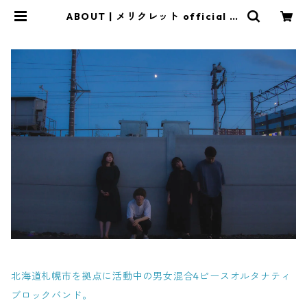
ABOUT | メリクレット official st
ore
北海道札幌市を拠点に活動中の男女混合4ピースオルタナティ
ブロックバンド。