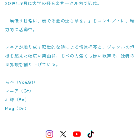
2019年9月に大学の軽音楽サークル内で結成。
「涙伝う日常に、奏でる藍の逆さ傘を。」をコンセプトに、精
力的に活動中。
レニアが織り成す厭世的な詩による情景描写と、ジャンルの垣
根を超えた幅広い楽曲群、ちぺの力強くも儚い歌声で、独特の
世界観を創り上げている。
ちぺ（Vo&Gt）
レニア（Gt）
斗輝（Ba）
Meg（Dr）