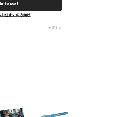
d to cart
にお住まいの方向け
通報する